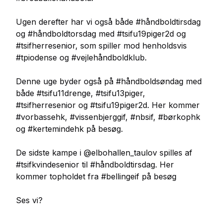
Ugen derefter har vi også både #håndboldtirsdag
og #håndboldtorsdag med #tsifu19piger2d og
#tsifherresenior, som spiller mod henholdsvis
#tpiodense og #vejlehåndboldklub.
Denne uge byder også på #håndboldsøndag med
både #tsifu11drenge, #tsifu13piger,
#tsifherresenior og #tsifu19piger2d. Her kommer
#vorbassehk, #vissenbjerggif, #nbsif, #børkophk
og #kertemindehk på besøg.
De sidste kampe i @elbohallen_taulov spilles af
#tsifkvindesenior til #håndboldtirsdag. Her
kommer topholdet fra #bellingeif på besøg
Ses vi?