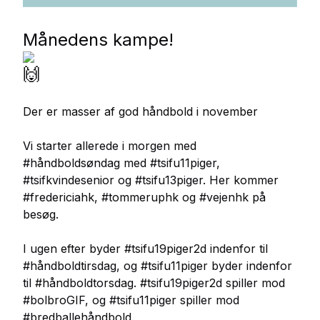
Månedens kampe!
Der er masser af god håndbold i november
Vi starter allerede i morgen med
#håndboldsøndag med #tsifu11piger,
#tsifkvindesenior og #tsifu13piger. Her kommer
#fredericiahk, #tommeruphk og #vejenhk på
besøg.
I ugen efter byder #tsifu19piger2d indenfor til
#håndboldtirsdag, og #tsifu11piger byder indenfor
til #håndboldtorsdag. #tsifu19piger2d spiller mod
#bolbroGIF, og #tsifu11piger spiller mod
#bredballehåndbold.