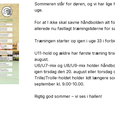
Sommeren står for døren, og vi har lige 
uge.
For at I ikke skal savne håndbolden alt f
allerede nu fastlagt træningstiderne for
Træningen starter op igen i uge 33 i forb
U11-hold og ældre har første træning tirs
august.
U6/U7-mix og U8/U9-mix holder håndbol
igen tirsdag den 20. august eller torsdag 
Trille/Trolle-holdet holder lidt længere s
september kl. 9.00-10.00.
Rigtig god sommer – vi ses i hallen!